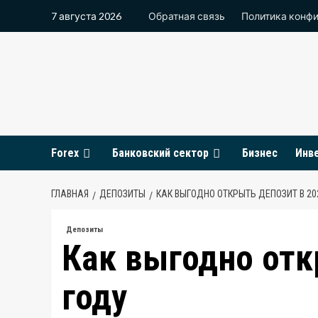
Перейти
7 августа 2026
Обратная связь
Политика конф
к
содержимому
Forex
Банковский сектор
Бизнес
Инв
ГЛАВНАЯ
ДЕПОЗИТЫ
КАК ВЫГОДНО ОТКРЫТЬ ДЕПОЗИТ В 20
Депозиты
Как выгодно отк
году