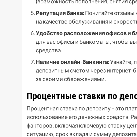
(возможность пополнения‚ снятия сред
Репутация банка:
Почитайте отзывы к
на качество обслуживания и скорост
Удобство расположения офисов и б
для вас офисы и банкоматы‚ чтобы вы
средства.
Наличие онлайн-банкинга:
Узнайте‚ 
депозитным счетом через интернет-б
за своими сбережениями.
Процентные ставки по деп
Процентная ставка по депозиту – это пла
использование его денежных средств. Р
факторов‚ включая ключевую ставку це
ситуацию‚ срок вклада и сумму депозита