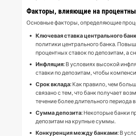
Факторы‚ влияющие на процентны
Основные факторы‚ определяющие проце
Ключевая ставка центрального банк
политики центрального банка. Повыш
процентных ставок по депозитам‚ а с
Инфляция:
В условиях высокой инфл
ставки по депозитам‚ чтобы компенс
Срок вклада:
Как правило‚ чем больш
связано с тем‚ что банк получает во
течение более длительного периода 
Сумма депозита:
Некоторые банки пр
депозитам на крупные суммы.
Конкуренция между банками:
В усл