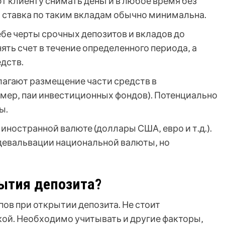
 клиенту снимать деньги в любое время без
я ставка по таким вкладам обычно минимальна.
бе черты срочных депозитов и вкладов до
ть счет в течение определенного периода‚ а
дств.
агают размещение части средств в
мер‚ паи инвестиционных фондов). Потенциально
ы.
иностранной валюте (доллары США‚ евро и т.д.).
девальвации национальной валюты‚ но
ытия депозита?
пов при открытии депозита. Не стоит
кой. Необходимо учитывать и другие факторы‚