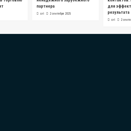
ь торговлю
ненадежного зарубежного
контактов:
ит
партнера
для эффект
результата
ori
2 сентября 2025
ori
2 сентя