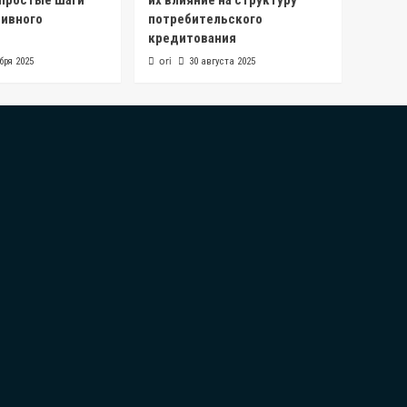
 простые шаги
их влияние на структуру
ивного
потребительского
кредитования
ori
бря 2025
30 августа 2025