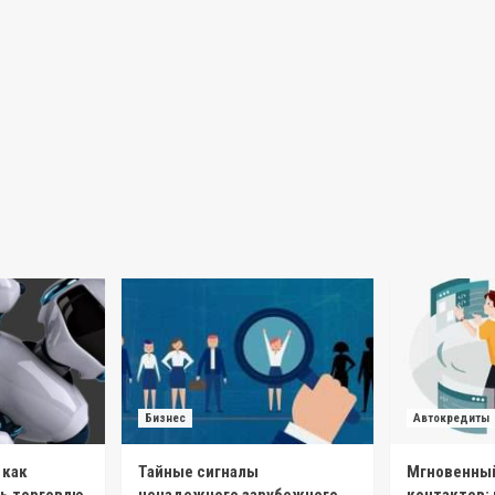
Бизнес
Автокредиты
 как
Тайные сигналы
Мгновенный