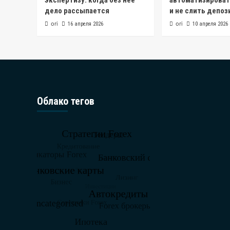
экспертизу: когда без нее
автоматизироват
дело рассыпается
и не слить депоз
ori
ori
16 апреля 2026
10 апреля 2026
Облако тегов