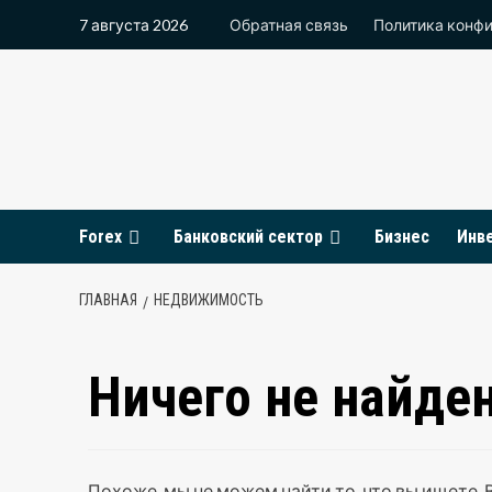
Перейти
7 августа 2026
Обратная связь
Политика конф
к
содержимому
Forex
Банковский сектор
Бизнес
Инв
ГЛАВНАЯ
НЕДВИЖИМОСТЬ
Ничего не найде
Похоже, мы не можем найти то, что вы ищете.