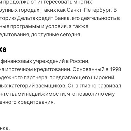
ы продолжают интересовать многих
упных городах, таких как Санкт-Петербург․ В
торию Дельтакредит Банка, его деятельность в
ные программы и условия, а также
едитования, доступные сегодня․
ка
 финансовых учреждений в России,
а ипотечном кредитовании․ Основанный в 1998
надежного партнера, предлагающего широкий
ных категорий заемщиков․ Он активно развивал
ентствами недвижимости, что позволило ему
ечного кредитования․
нка․