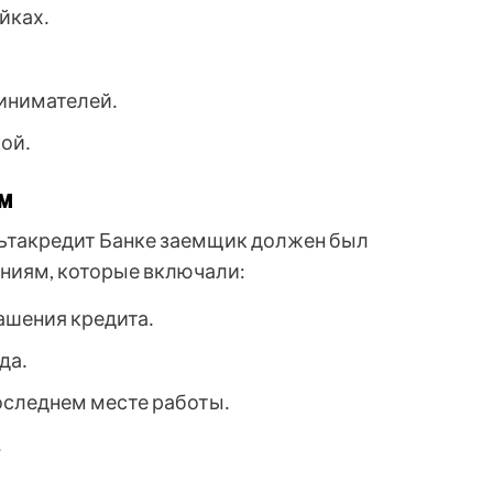
йках․
инимателей․
ой․
ам
льтакредит Банке заемщик должен был
ниям, которые включали:
гашения кредита․
да․
последнем месте работы․
․