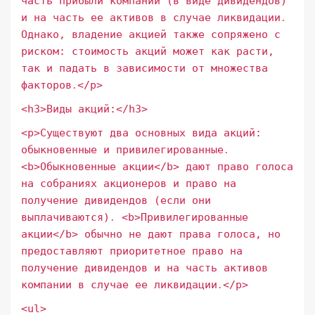
часть прибыли компании (в виде дивидендов)
и на часть ее активов в случае ликвидации․
Однако, владение акцией также сопряжено с
риском: стоимость акций может как расти,
так и падать в зависимости от множества
факторов․</p>
<h3>Виды акций:</h3>
<p>Существуют два основных вида акций:
обыкновенные и привилегированные․
<b>Обыкновенные акции</b> дают право голоса
на собраниях акционеров и право на
получение дивидендов (если они
выплачиваются)․ <b>Привилегированные
акции</b> обычно не дают права голоса, но
предоставляют приоритетное право на
получение дивидендов и на часть активов
компании в случае ее ликвидации․</p>
<ul>