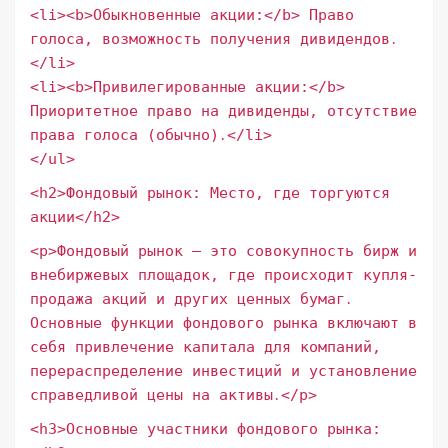
<li><b>Обыкновенные акции:</b> Право
голоса, возможность получения дивидендов․
</li>
<li><b>Привилегированные акции:</b>
Приоритетное право на дивиденды, отсутствие
права голоса (обычно)․</li>
</ul>
<h2>Фондовый рынок: Место, где торгуются
акции</h2>
<p>Фондовый рынок – это совокупность бирж и
внебиржевых площадок, где происходит купля-
продажа акций и других ценных бумаг․
Основные функции фондового рынка включают в
себя привлечение капитала для компаний,
перераспределение инвестиций и установление
справедливой цены на активы․</p>
<h3>Основные участники фондового рынка: