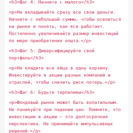
<h3>Шаг 4: Начните с малого</h3>
<p>Не вкладывайте сразу все свои деньги․
Начните с небольшой суммы, чтобы освоиться
на рынке и понять, как все работает․
Постепенно увеличивайте размер инвестиций
по мере приобретения опыта․</p>
<h3>Шаг 5: Диверсифицируйте свой
портфель</h3>
<p>Не кладите все яйца в одну корзину․
Инвестируйте в акции разных компаний и
отраслей, чтобы снизить риск потерь․</p>
<h3>Шаг 6: Будьте терпеливы</h3>
<p>Фондовый рынок может быть волатильным․
Не паникуйте при падении цен․ Помните, что
инвестиции в акции – это долгосрочная
перспектива․ Не принимайте импульсивных
решений․</p>