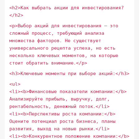
<h2>Как выбрать акции для инвестирования?
</h2>
<p>Выбор акций для инвестирования – это
сложный процесс, требующий анализа
множества факторов․ Не существует
универсального рецепта успеха, но есть
несколько ключевых моментов, на которые
стоит обратить внимание․</p>
<h3>Ключевые моменты при выборе акций:</h3>
<ul>
<li><b>Финансовые показатели компании:</b>
Анализируйте прибыль, выручку, долг,
рентабельность, денежный поток․</li>
<li><b>Перспективы роста компании:</b>
Оцените потенциал роста бизнеса, планы
развития, выход на новые рынки․</li>
<li><b>Конкурентное положение компании:</b>