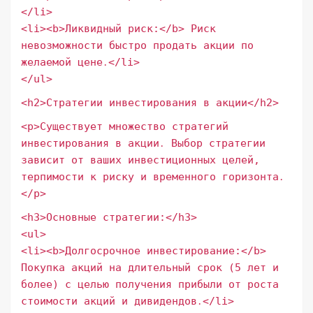
</li>
<li><b>Ликвидный риск:</b> Риск
невозможности быстро продать акции по
желаемой цене․</li>
</ul>
<h2>Стратегии инвестирования в акции</h2>
<p>Существует множество стратегий
инвестирования в акции․ Выбор стратегии
зависит от ваших инвестиционных целей,
терпимости к риску и временного горизонта․
</p>
<h3>Основные стратегии:</h3>
<ul>
<li><b>Долгосрочное инвестирование:</b>
Покупка акций на длительный срок (5 лет и
более) с целью получения прибыли от роста
стоимости акций и дивидендов․</li>