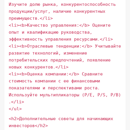
Изучите долю рынка, конкурентоспособность
продукции/услуг, наличие конкурентных
преимуществ․</li>
<li><b>Качество управления:</b> Оцените
опыт и квалификацию руководства,
эффективность управления ресурсами․</li>
<li><b>Отраслевые тенденции:</b> Учитывайте
развитие технологий, изменение
потребительских предпочтений, появление
новых конкурентов․</li>
<li><b>Оценка компании:</b> Сравните
стоимость компании с ее финансовыми
показателями и перспективами роста․
Используйте мультипликаторы (P/E, P/S, P/B)
․</li>
</ul>
<h2>Дополнительные советы для начинающих
инвесторов</h2>