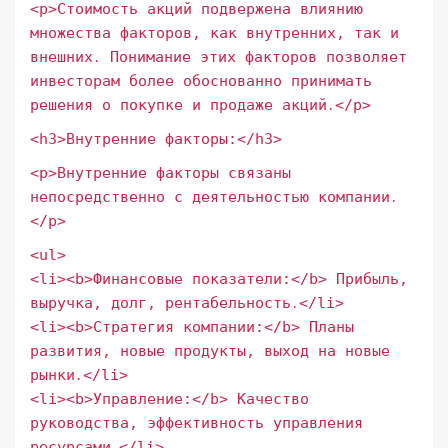
<p>Стоимость акций подвержена влиянию
множества факторов, как внутренних, так и
внешних․ Понимание этих факторов позволяет
инвесторам более обоснованно принимать
решения о покупке и продаже акций․</p>
<h3>Внутренние факторы:</h3>
<p>Внутренние факторы связаны
непосредственно с деятельностью компании․
</p>
<ul>
<li><b>Финансовые показатели:</b> Прибыль,
выручка, долг, рентабельность․</li>
<li><b>Стратегия компании:</b> Планы
развития, новые продукты, выход на новые
рынки․</li>
<li><b>Управление:</b> Качество
руководства, эффективность управления
ресурсами․</li>