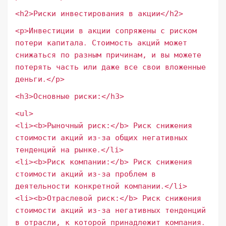
<h2>Риски инвестирования в акции</h2>
<p>Инвестиции в акции сопряжены с риском
потери капитала․ Стоимость акций может
снижаться по разным причинам, и вы можете
потерять часть или даже все свои вложенные
деньги․</p>
<h3>Основные риски:</h3>
<ul>
<li><b>Рыночный риск:</b> Риск снижения
стоимости акций из-за общих негативных
тенденций на рынке․</li>
<li><b>Риск компании:</b> Риск снижения
стоимости акций из-за проблем в
деятельности конкретной компании․</li>
<li><b>Отраслевой риск:</b> Риск снижения
стоимости акций из-за негативных тенденций
в отрасли, к которой принадлежит компания․