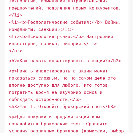
технологий, изменение потребительских
предпочтений, появление новых конкурентов․
</li>
<li><b>Геополитические события:</b> Войны,
конфликты, санкции․</li>
<li><b>Психология рынка:</b> Настроения
инвесторов, паника, эйфория․</li>
</ul>
<h2>Как начать инвестировать в акции?</h2>
<p>Начать инвестировать в акции может
показаться сложным, но на самом деле это
вполне доступно для любого, кто готов
потратить время на изучение основ и
соблюдать осторожность․</p>
<h3>Шаг 1: Откройте брокерский счет</h3>
<p>Для покупки и продажи акций вам
понадобится брокерский счет․ Сравните
условия различных брокеров (комиссии, выбор