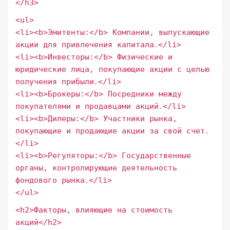
</h3>
<ul>
<li><b>Эмитенты:</b> Компании, выпускающие
акции для привлечения капитала․</li>
<li><b>Инвесторы:</b> Физические и
юридические лица, покупающие акции с целью
получения прибыли․</li>
<li><b>Брокеры:</b> Посредники между
покупателями и продавцами акций․</li>
<li><b>Дилеры:</b> Участники рынка,
покупающие и продающие акции за свой счет․
</li>
<li><b>Регуляторы:</b> Государственные
органы, контролирующие деятельность
фондового рынка․</li>
</ul>
<h2>Факторы, влияющие на стоимость
акций</h2>