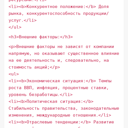
<li><b>Конкурентное положение:</b> Доля
рынка, конкурентоспособность продукции/
услуг․</li>
</ul>
<h3>Внешние факторы:</h3>
<p>Внешние факторы не зависят от компании
напрямую, но оказывают существенное влияние
на ее деятельность и, следовательно, на
стоимость акций;</p>
<ul>
<li><b>Экономическая ситуация:</b> Темпы
роста ВВП, инфляция, процентные ставки,
уровень безработицы․</li>
<li><b>Политическая ситуация:</b>
Стабильность правительства, законодательные
изменения, международные отношения․</li>
<li><b>Отраслевые тенденции:</b> Развитие