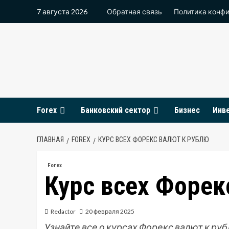
Перейти
7 августа 2026
Обратная связь
Политика конф
к
содержимому
Forex
Банковский сектор
Бизнес
Инв
ГЛАВНАЯ
FOREX
КУРС ВСЕХ ФОРЕКС ВАЛЮТ К РУБЛЮ
Forex
Курс всех Форек
Redactor
20 февраля 2025
Узнайте все о курсах Форекс валют к руб