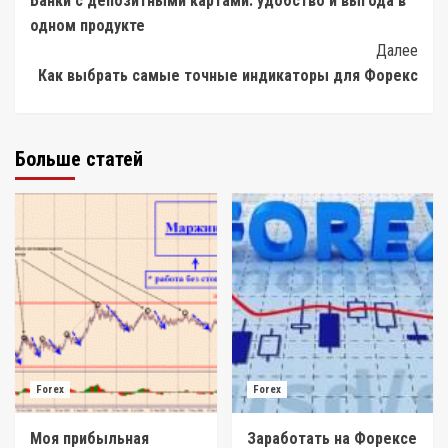
Банки с депозитными картами: удобство и выгода в
Navigation
одном продукте
Далее
Как выбрать самые точные индикаторы для Форекс
Больше статей
Forex
Forex
Моя прибыльная
Заработать на Форексе