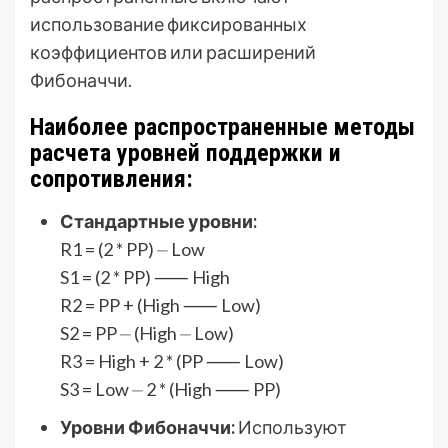
использование фиксированных
коэффициентов или расширений
Фибоначчи.
Наиболее распространенные методы
расчета уровней поддержки и
сопротивления:
Стандартные уровни:
R1 = (2 * PP) ⏤ Low
S1 = (2 * PP) ⸺ High
R2 = PP + (High ⸺ Low)
S2 = PP ⏤ (High ⏤ Low)
R3 = High + 2 * (PP ⸺ Low)
S3 = Low ⏤ 2 * (High ⸺ PP)
Уровни Фибоначчи:
Используют