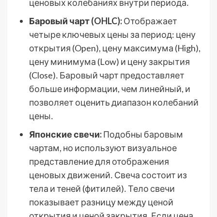
ценовых колебаниях внутри периода․
Баровый чарт (OHLC):
Отображает
четыре ключевых цены за период: цену
открытия (Open), цену максимума (High),
цену минимума (Low) и цену закрытия
(Close)․ Баровый чарт предоставляет
больше информации, чем линейный, и
позволяет оценить диапазон колебаний
цены․
Японские свечи:
Подобны баровым
чартам, но используют визуальное
представление для отображения
ценовых движений․ Свеча состоит из
тела и теней (фитилей)․ Тело свечи
показывает разницу между ценой
открытия и ценой закрытия․ Если цена