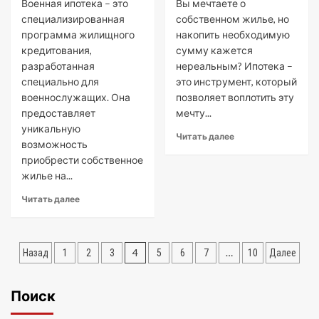
Военная ипотека – это
Вы мечтаете о
специализированная
собственном жилье, но
программа жилищного
накопить необходимую
кредитования,
сумму кажется
разработанная
нереальным? Ипотека –
специально для
это инструмент, который
военнослужащих. Она
позволяет воплотить эту
предоставляет
мечту...
уникальную
Читать далее
возможность
приобрести собственное
жилье на...
Читать далее
Пагинация
4
…
Назад
1
2
3
5
6
7
10
Далее
записей
Поиск