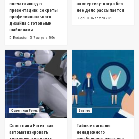
впечатляющую
экспертизу: когда без
презентацию: секреты
нее дело рассыпается
профессионального
ori
16 апреля 2026
дизайна с готовыми
шаблонами
Redactor
7 августа 2026
Советники Forex
Бизнес
Советники Forex: как
Тайные сигналы
автоматизировать
ненадежного
торговлю и не слить
зарубежного партнера