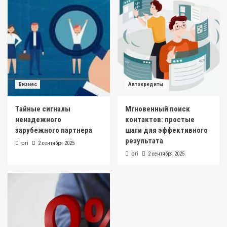
2
Бизнес
Тайные сигналы ненадежного зарубежного
партнера
3
Бизнес
Автокредиты
Автокредиты
Мгновенный поиск контактов: простые
Тайные сигналы
Мгновенный поиск
шаги для эффективного результата
4
ненадежного
контактов: простые
зарубежного партнера
шаги для эффективного
результата
ori
2 сентября 2025
Кредитование
ori
2 сентября 2025
Демографические тренды и их влияние на
структуру потребительского кредитования
5