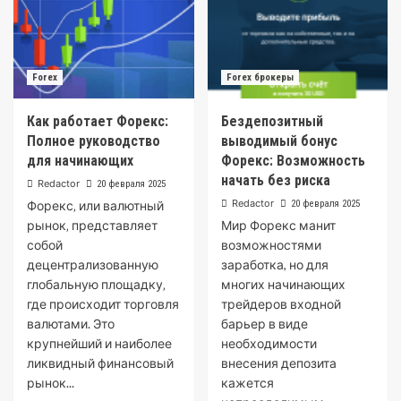
Forex
Forex брокеры
Как работает Форекс:
Бездепозитный
Полное руководство
выводимый бонус
для начинающих
Форекс: Возможность
начать без риска
Redactor
20 февраля 2025
Redactor
Форекс‚ или валютный
20 февраля 2025
рынок‚ представляет
Мир Форекс манит
собой
возможностями
децентрализованную
заработка, но для
глобальную площадку‚
многих начинающих
где происходит торговля
трейдеров входной
валютами. Это
барьер в виде
крупнейший и наиболее
необходимости
ликвидный финансовый
внесения депозита
рынок...
кажется