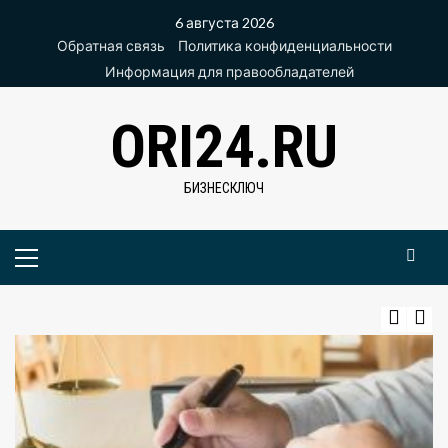
Перейти
6 августа 2026
к
Обратная связь
Политика конфиденциальности
содержимому
Информация для правообладателей
ORI24.RU
БИЗНЕСКЛЮЧ
Основное
меню