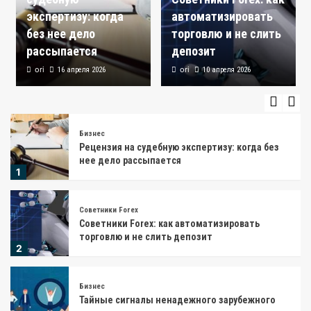
шаги для эффективного результата
экспертизу: когда
автоматизировать
4
без нее дело
торговлю и не слить
рассыпается
депозит
Кредитование
ori
ori
16 апреля 2026
Демографические тренды и их влияние на
10 апреля 2026
структуру потребительского кредитования
5
Бизнес
Рецензия на судебную экспертизу: когда без
нее дело рассыпается
1
Советники Forex
Советники Forex: как автоматизировать
торговлю и не слить депозит
2
Бизнес
Тайные сигналы ненадежного зарубежного