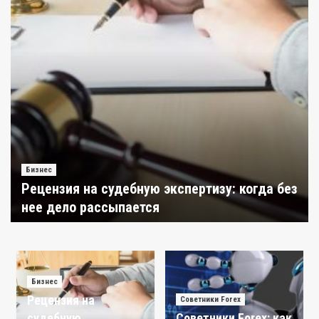
Бизнес
Рецензия на судебную экспертизу: когда без
нее дело рассыпается
Бизнес
ori
16 апреля 2026
Тайные сигналы ненадежного зарубежного
партнера
3
Бизнес
Рецензия на
Автокредиты
Советники Forex
Мгновенный поиск контактов: простые
судебную
Советники Forex: как