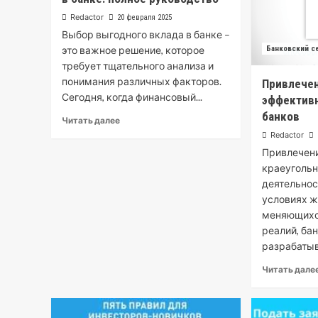
Redactor
20 февраля 2025
Выбор выгодного вклада в банке –
это важное решение, которое
Банковский с
требует тщательного анализа и
понимания различных факторов.
Привлечен
Сегодня, когда финансовый...
эффективн
банков
Читать далее
Redactor
Привлечени
краеуголь
деятельнос
условиях ж
меняющихс
реалий, ба
разрабатыва
Читать дале