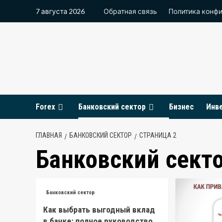
Перейти
7 августа 2026
Обратная связь
Политика конф
к
содержимому
Forex
Банковский сектор
Бизнес
Инв
ГЛАВНАЯ
БАНКОВСКИЙ СЕКТОР
СТРАНИЦА 2
Банковский сект
Банковский сектор
Как выбрать выгодный вклад
в банке: полное руководство