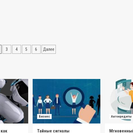
ция
3
4
5
6
Далее
Бизнес
Автокредиты
 как
Тайные сигналы
Мгновенный