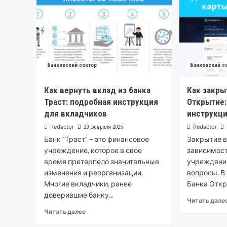
Банковский сектор
Банковский с
Как вернуть вклад из банка
Как закры
Траст: подробная инструкция
Открытие:
для вкладчиков
инструкц
Redactor
Redactor
20 февраля 2025
Банк "Траст" – это финансовое
Закрытие в
учреждение, которое в свое
зависимост
время претерпело значительные
учреждения
изменения и реорганизации.
вопросы. В
Многие вкладчики, ранее
Банка Откры
доверившие банку...
Читать дале
Читать далее