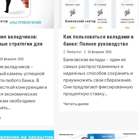
ектор
Банковский сектор
ие вкладчиков:
Как пользоваться вкладами в
ые стратегии для
банке: Полное руководство
Redactor
20 февраля 2025
Банковские вклады – один из
20 февраля 2025
самых распространенных и
е вкладчиков –
надежных способов сохранить и
ный камень успешной
приумножить свои сбережения.
ти любого банка․ В
Они предлагают фиксированную
есткой конкуренции и
процентную ставку...
я экономических
нкам необходимо
Читать далее
ть...
е