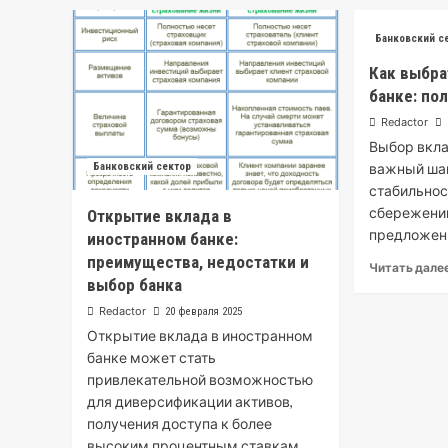
Банковский с
Как выбра
банке: по
Redactor
Выбор вкла
Банковский сектор
важный шаг
стабильнос
сбережений
Открытие вклада в
предложени
иностранном банке:
преимущества, недостатки и
Читать дале
выбор банка
Redactor
20 февраля 2025
Открытие вклада в иностранном
банке может стать
привлекательной возможностью
для диверсификации активов,
получения доступа к более
высоким процентным ставкам