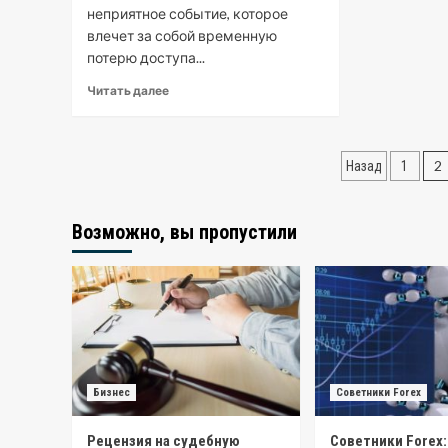
неприятное событие, которое
влечет за собой временную
потерю доступа...
Читать далее
Пагина
2
Назад
1
записей
Возможно, вы пропустили
Бизнес
Советники Forex
Рецензия на судебную
Советники Forex: