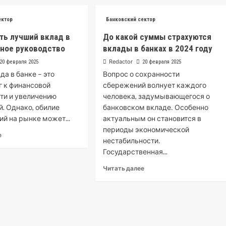
ектор
Банковский сектор
ть лучший вклад в
До какой суммы страхуются
лное руководство
вклады в банках в 2024 году
Redactor
20 февраля 2025
20 февраля 2025
да в банке – это
Вопрос о сохранности
 к финансовой
сбережений волнует каждого
ти и увеличению
человека, задумывающегося о
. Однако, обилие
банковском вкладе․ Особенно
й на рынке может...
актуальным он становится в
периоды экономической
е
нестабильности․
Государственная...
Читать далее