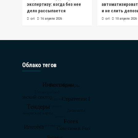
экспертизу: когда без нее
автоматизироват
дело рассыпается
и не слить депоз
ori
ori
16 апреля 2026
10 апреля 2026
Облако тегов