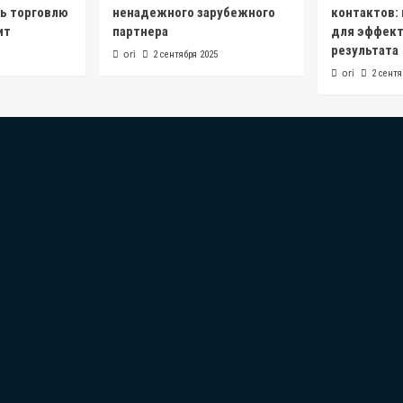
ь торговлю
ненадежного зарубежного
контактов:
ит
партнера
для эффект
результата
ori
2 сентября 2025
ori
2 сентя